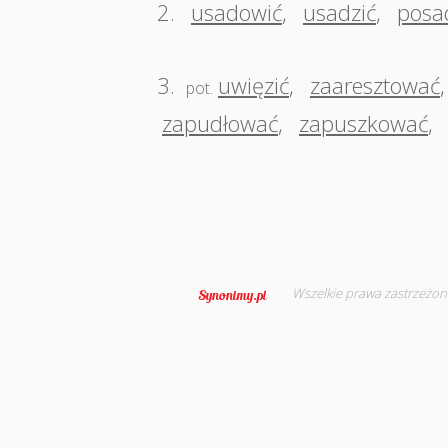
2.
usadowić
,
usadzić
,
posa
3.
uwięzić
,
zaaresztować
pot.
zapudłować
,
zapuszkować
,
Wszelkie prawa zastrzeżon