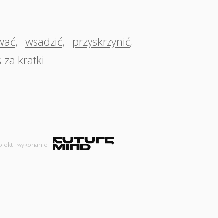
wać
,
wsadzić
,
przyskrzynić
,
 za kratki
ojekt i wykonanie