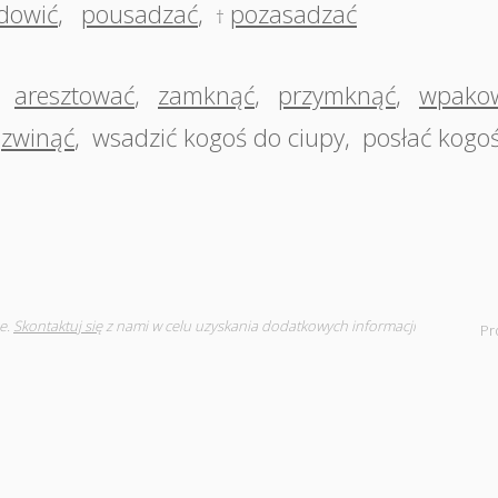
dowić
,
pousadzać
,
pozasadzać
†
,
aresztować
,
zamknąć
,
przymknąć
,
wpako
zwinąć
,
wsadzić kogoś do ciupy
,
posłać kogoś
e.
Skontaktuj się
z nami w celu uzyskania dodatkowych informacji
Pr