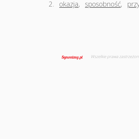
2.
okazja
,
sposobność
,
prz
Wszelkie prawa zastrzeżon