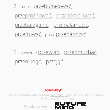
2.
przebumelować
,
np. rok
przepróżnować
,
przebomblować
,
przebałaganić
,
przebałamucić
,
przefruwać
,
przebarłożyć
posp.
3.
przewiać
,
przedmuchać
,
o wietrze
przeniknąć
,
przejąć
Wszelkie prawa zastrzeżone.
Skontaktuj się
z nami w celu uzyskania
dodatkowych informacji
Projekt i wykonanie