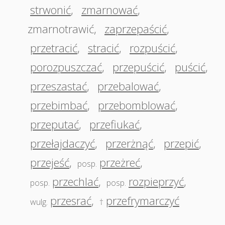
strwonić
,
zmarnować
,
zmarnotrawić
,
zaprzepaścić
,
przetracić
,
stracić
,
rozpuścić
,
porozpuszczać
,
przepuścić
,
puścić
,
przeszastać
,
przebalować
,
przebimbać
,
przebomblować
,
przeputać
,
przefiukać
,
przełajdaczyć
,
przerżnąć
,
przepić
,
przejeść
,
przeżreć
,
posp.
przechlać
,
rozpieprzyć
,
posp.
posp.
przesrać
,
przefrymarczyć
wulg.
†