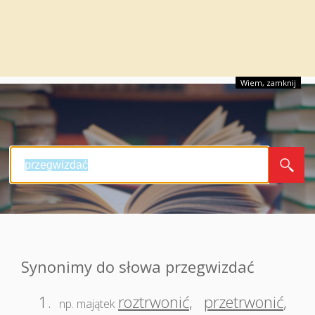
Wiem, zamknij
Synonimy do słowa przegwizdać
1.
roztrwonić
,
przetrwonić
,
np. majątek