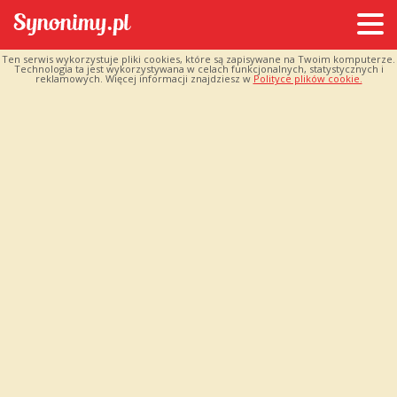
Ten serwis wykorzystuje pliki cookies, które są zapisywane na Twoim komputerze.
Technologia ta jest wykorzystywana w celach funkcjonalnych, statystycznych i
reklamowych. Więcej informacji znajdziesz w
Polityce plików cookie.