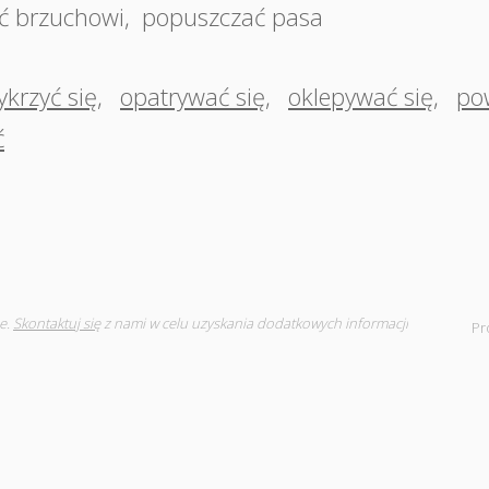
ć brzuchowi
,
popuszczać pasa
ykrzyć się
,
opatrywać się
,
oklepywać się
,
po
ć
e.
Skontaktuj się
z nami w celu uzyskania dodatkowych informacji
Pr