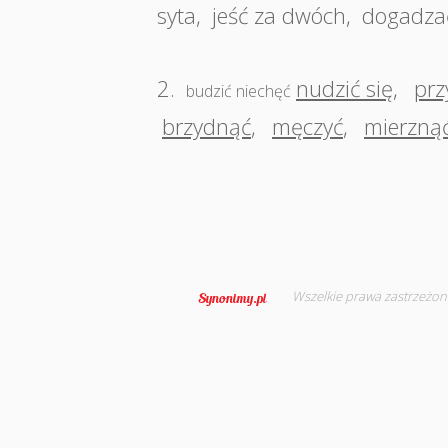
syta
,
jeść za dwóch
,
dogadza
2.
nudzić się
,
prz
budzić niechęć
brzydnąć
,
męczyć
,
mierzną
Wszelkie prawa zastrzeżon