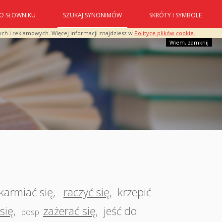
O SŁOWNIKU
SZUKAJ SYNONIMÓW
SKRÓTY I SYMBOLE
ych i reklamowych. Więcej informacji znajdziesz w
Polityce plików cookie.
Wiem, zamknij
karmiać się
,
raczyć się
,
krzepić
się
,
zażerać się
,
jeść do
posp.