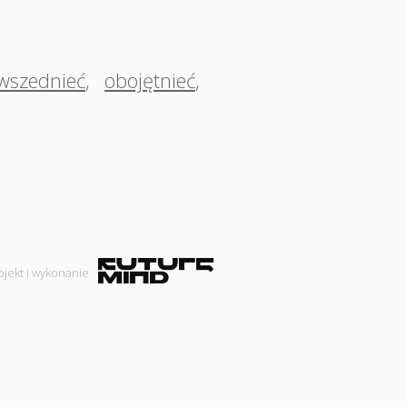
wszednieć
,
obojętnieć
,
ojekt i wykonanie