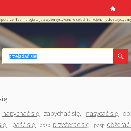
mputerze. Technologia ta jest wykorzystywana w celach funkcjonalnych, statystyczn
się
napychać się
,
zapychać się
,
nasycać się
,
do
się
,
paść się
,
przeżerać się
,
obżerać 
posp.
posp.