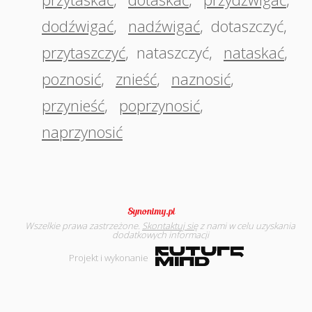
dodźwigać
,
nadźwigać
,
dotaszczyć
,
przytaszczyć
,
nataszczyć
,
nataskać
,
poznosić
,
znieść
,
naznosić
,
przynieść
,
poprzynosić
,
naprzynosić
Wszelkie prawa zastrzeżone.
Skontaktuj się
z nami w celu uzyskania
dodatkowych informacji
Projekt i wykonanie