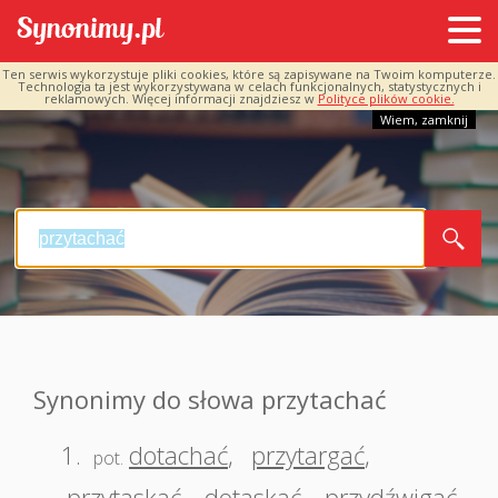
Ten serwis wykorzystuje pliki cookies, które są zapisywane na Twoim komputerze.
Technologia ta jest wykorzystywana w celach funkcjonalnych, statystycznych i
reklamowych. Więcej informacji znajdziesz w
Polityce plików cookie.
Wiem, zamknij
Synonimy do słowa przytachać
1.
dotachać
,
przytargać
,
pot.
przytaskać
,
dotaskać
,
przydźwigać
,