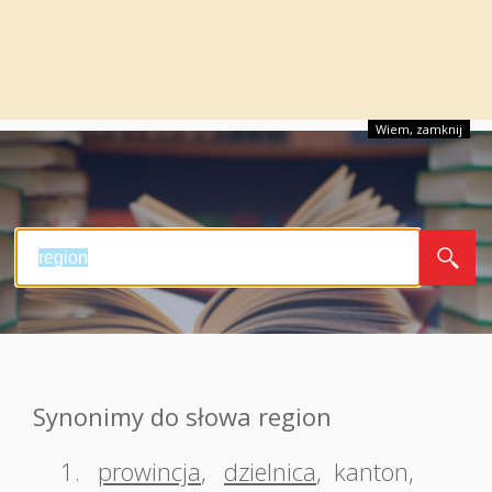
Wiem, zamknij
Synonimy do słowa region
1.
prowincja
,
dzielnica
,
kanton
,