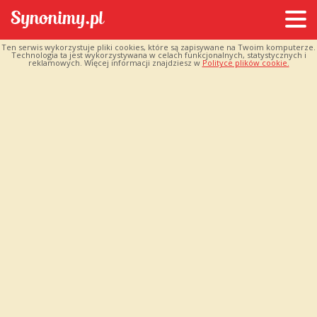
Ten serwis wykorzystuje pliki cookies, które są zapisywane na Twoim komputerze.
Technologia ta jest wykorzystywana w celach funkcjonalnych, statystycznych i
reklamowych. Więcej informacji znajdziesz w
Polityce plików cookie.