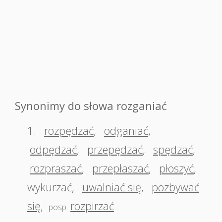
Synonimy do słowa rozganiać
1.
rozpędzać
,
odganiać
,
odpędzać
,
przepędzać
,
spędzać
,
rozpraszać
,
przepłaszać
,
płoszyć
,
wykurzać
,
uwalniać się
,
pozbywać
się
,
rozpirzać
posp.