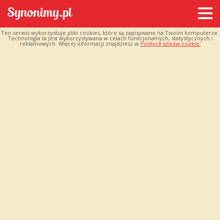
Ten serwis wykorzystuje pliki cookies, które są zapisywane na Twoim komputerze.
Technologia ta jest wykorzystywana w celach funkcjonalnych, statystycznych i
reklamowych. Więcej informacji znajdziesz w
Polityce plików cookie.