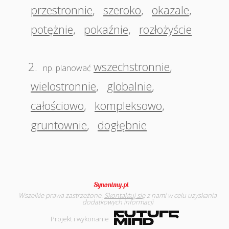
przestronnie
,
szeroko
,
okazale
,
potężnie
,
pokaźnie
,
rozłożyście
2.
wszechstronnie
,
np. planować
wielostronnie
,
globalnie
,
całościowo
,
kompleksowo
,
gruntownie
,
dogłębnie
Wszelkie prawa zastrzeżone.
Skontaktuj się
z nami w celu uzyskania
dodatkowych informacji
Projekt i wykonanie