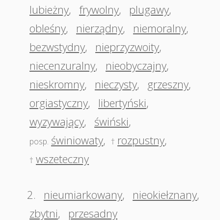
lubieżny
,
frywolny
,
plugawy
,
obleśny
,
nierządny
,
niemoralny
,
bezwstydny
,
nieprzyzwoity
,
niecenzuralny
,
nieobyczajny
,
nieskromny
,
nieczysty
,
grzeszny
,
orgiastyczny
,
libertyński
,
wyzywający
,
świński
,
świniowaty
,
rozpustny
,
posp.
†
wszeteczny
†
2.
nieumiarkowany
,
nieokiełznany
,
zbytni
,
przesadny