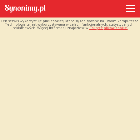
Ten serwis wykorzystuje pliki cookies, które są zapisywane na Twoim komputerze.
Technologia ta jest wykorzystywana w celach funkcjonalnych, statystycznych i
reklamowych. Więcej informacji znajdziesz w
Polityce plików cookie.