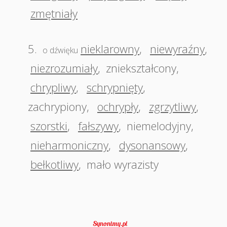
zmętniały
5.
nieklarowny
,
niewyraźny
,
o dźwięku
niezrozumiały
,
zniekształcony
,
chrypliwy
,
schrypnięty
,
zachrypiony
,
ochrypły
,
zgrzytliwy
,
szorstki
,
fałszywy
,
niemelodyjny
,
nieharmoniczny
,
dysonansowy
,
bełkotliwy
,
mało wyrazisty