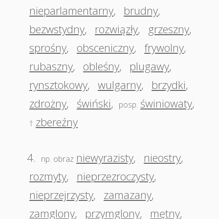
nieparlamentarny
,
brudny
,
bezwstydny
,
rozwiązły
,
grzeszny
,
sprośny
,
obsceniczny
,
frywolny
,
rubaszny
,
obleśny
,
plugawy
,
rynsztokowy
,
wulgarny
,
brzydki
,
zdrożny
,
świński
,
świniowaty
,
posp.
zbereźny
†
4.
niewyrazisty
,
nieostry
,
np. obraz
rozmyty
,
nieprzezroczysty
,
nieprzejrzysty
,
zamazany
,
zamglony
,
przymglony
,
mętny
,