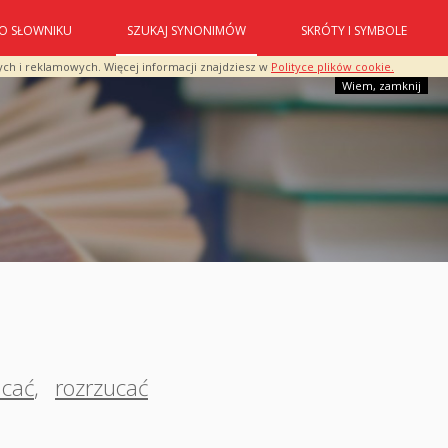
O SŁOWNIKU
SZUKAJ SYNONIMÓW
SKRÓTY I SYMBOLE
ych i reklamowych. Więcej informacji znajdziesz w
Polityce plików cookie.
Wiem, zamknij
ucać
,
rozrzucać