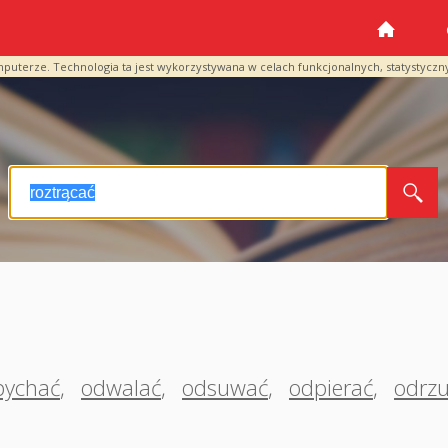
mputerze. Technologia ta jest wykorzystywana w celach funkcjonalnych, statystyczn
pychać
,
odwalać
,
odsuwać
,
odpierać
,
odrz