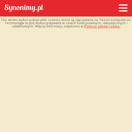
Ten serwis wykorzystuje pliki cookies, które są zapisywane na Twoim komputerze.
Technologia ta jest wykorzystywana w celach funkcjonalnych, statystycznych i
reklamowych. Więcej informacji znajdziesz w
Polityce plików cookie.