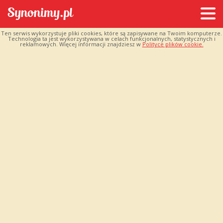
Ten serwis wykorzystuje pliki cookies, które są zapisywane na Twoim komputerze.
Technologia ta jest wykorzystywana w celach funkcjonalnych, statystycznych i
reklamowych. Więcej informacji znajdziesz w
Polityce plików cookie.