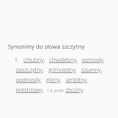
Synonimy do słowa szczytny
1.
chlubny
,
chwalebny
,
wzniosły
,
zaszczytny
,
górnolotny
,
szumny
,
podniosły
,
górny
,
ambitny
,
prestiżowy
,
zbożny
† a. podn