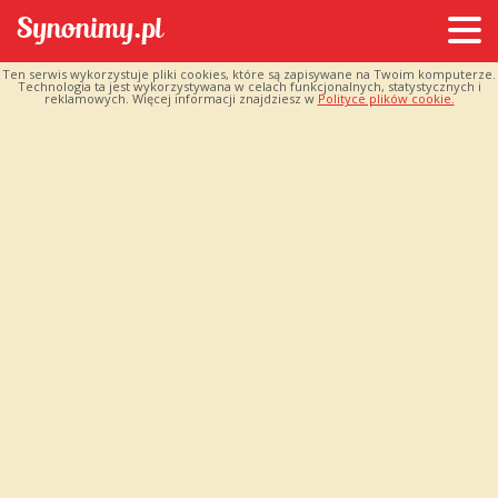
Ten serwis wykorzystuje pliki cookies, które są zapisywane na Twoim komputerze.
Technologia ta jest wykorzystywana w celach funkcjonalnych, statystycznych i
reklamowych. Więcej informacji znajdziesz w
Polityce plików cookie.