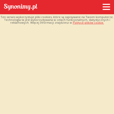
Ten serwis wykorzystuje pliki cookies, które są zapisywane na Twoim komputerze.
Technologia ta jest wykorzystywana w celach funkcjonalnych, statystycznych i
reklamowych. Więcej informacji znajdziesz w
Polityce plików cookie.