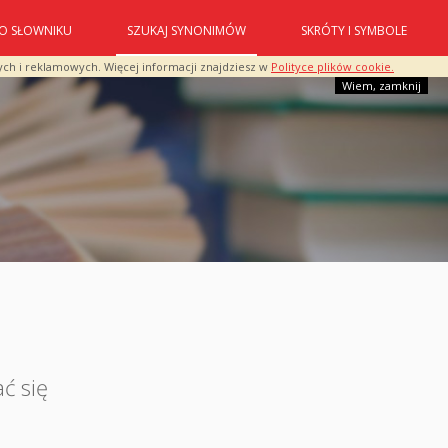
O SŁOWNIKU
SZUKAJ SYNONIMÓW
SKRÓTY I SYMBOLE
ych i reklamowych. Więcej informacji znajdziesz w
Polityce plików cookie.
Wiem, zamknij
ać się