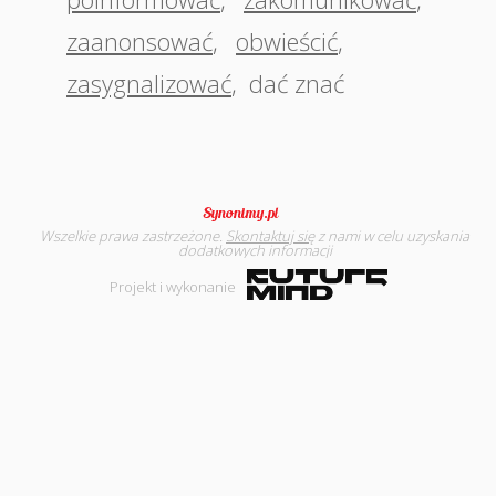
zaanonsować
,
obwieścić
,
zasygnalizować
,
dać znać
Wszelkie prawa zastrzeżone.
Skontaktuj się
z nami w celu uzyskania
dodatkowych informacji
Projekt i wykonanie