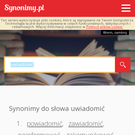
Ten serwis wykorzystuje pliki cookies, które są zapisywane na Twoim komputerze.
Technologia ta jest wykorzystywana w celach funkcjonalnych, statystycznych i
reklamowych. Więcej informacji znajdziesz w
Polityce plików cookie.
Wiem, zamknij
Synonimy do słowa uwiadomić
1.
powiadomić
,
zawiadomić
,
poinformować
,
zakomunikować
,