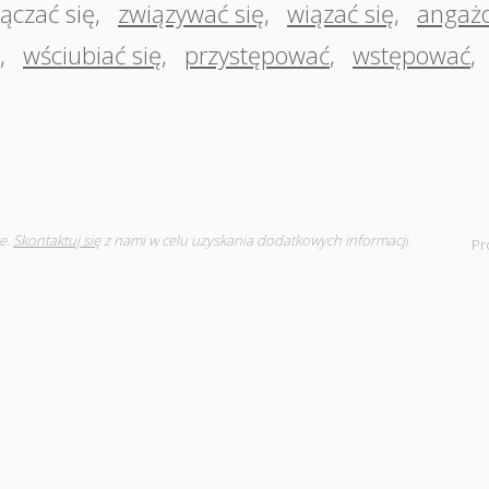
ączać się
,
związywać się
,
wiązać się
,
angażo
,
wściubiać się
,
przystępować
,
wstępować
,
e.
Skontaktuj się
z nami w celu uzyskania dodatkowych informacji
Pr