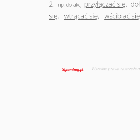
2.
przyłączać się
,
doł
np. do akcji
się
,
wtrącać się
,
wścibiać się
Wszelkie prawa zastrzeżon