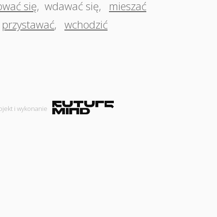
wać się
,
wdawać się
,
mieszać
przystawać
,
wchodzić
ojekt i wykonanie