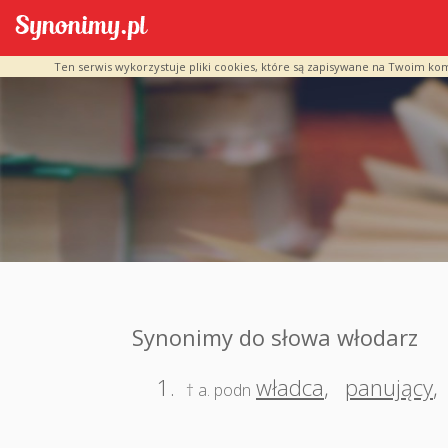
Ten serwis wykorzystuje pliki cookies, które są zapisywane na Twoim ko
Synonimy do słowa włodarz
1.
władca
,
panujący
,
† a. podn