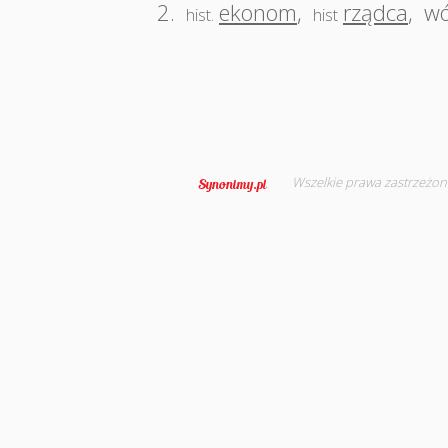
2.
ekonom
,
rządca
,
wó
hist.
hist
Wszelkie prawa zastrzeżon