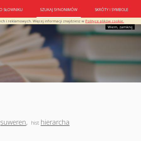
O SŁOWNIKU
SZUKAJ SYNONIMÓW
SKRÓTY I SYMBOLE
ych i reklamowych. Więcej informacji znajdziesz w
Polityce plików cookie.
Wiem, zamknij
suweren
,
hierarcha
hist