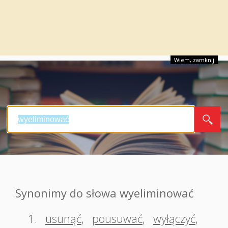
Wiem, zamknij
Synonimy do słowa wyeliminować
1.
usunąć
,
pousuwać
,
wyłączyć
,