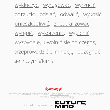
wykluczyć
,
wyrugować
,
wyrzucić
,
odrzucić
,
odsiać
,
odwalić
,
wykosić
,
unieszkodliwić
,
zneutralizować
,
wytępić
,
wykorzenić
,
wyplenić
,
wyzbyć się
,
uwolnić się od czegoś
,
przeprowadzić eliminację
,
pożegnać
się z czymś/kimś
Wszelkie prawa zastrzeżone.
Skontaktuj się
z nami w celu uzyskania
dodatkowych informacji
Projekt i wykonanie