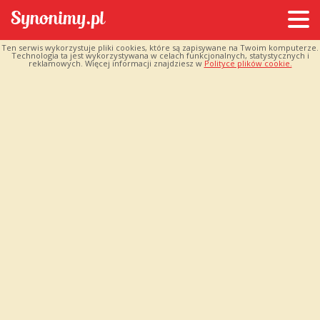
Ten serwis wykorzystuje pliki cookies, które są zapisywane na Twoim komputerze.
Technologia ta jest wykorzystywana w celach funkcjonalnych, statystycznych i
reklamowych. Więcej informacji znajdziesz w
Polityce plików cookie.