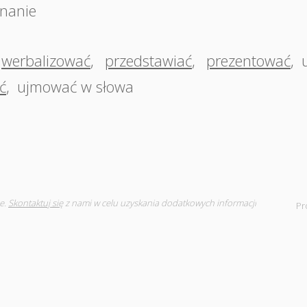
nanie
werbalizować
,
przedstawiać
,
prezentować
,
ć
,
ujmować w słowa
e.
Skontaktuj się
z nami w celu uzyskania dodatkowych informacji
Pr