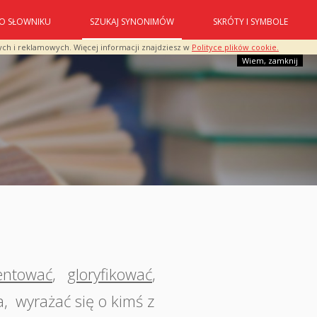
O SŁOWNIKU
SZUKAJ SYNONIMÓW
SKRÓTY I SYMBOLE
ych i reklamowych. Więcej informacji znajdziesz w
Polityce plików cookie.
Wiem, zamknij
entować
,
gloryfikować
,
a
,
wyrażać się o kimś z