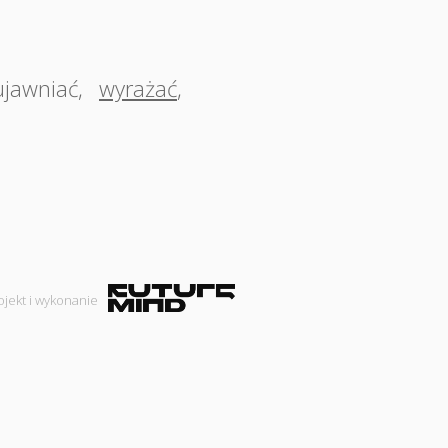
ujawniać
,
wyrażać
,
ojekt i wykonanie