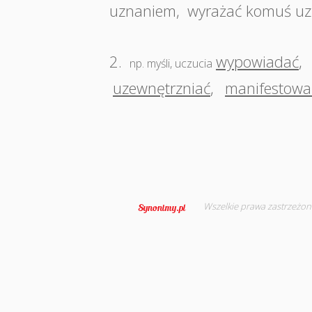
uznaniem
,
wyrażać komuś uz
2.
wypowiadać
,
np. myśli, uczucia
uzewnętrzniać
,
manifestowa
Wszelkie prawa zastrzeżon