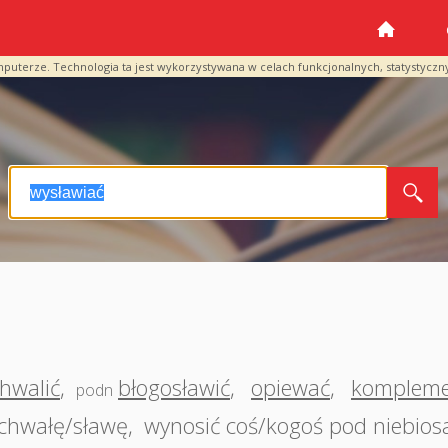
mputerze. Technologia ta jest wykorzystywana w celach funkcjonalnych, statystyczn
hwalić
,
błogosławić
,
opiewać
,
komplem
podn
ś chwałę/sławę
,
wynosić coś/kogoś pod niebios