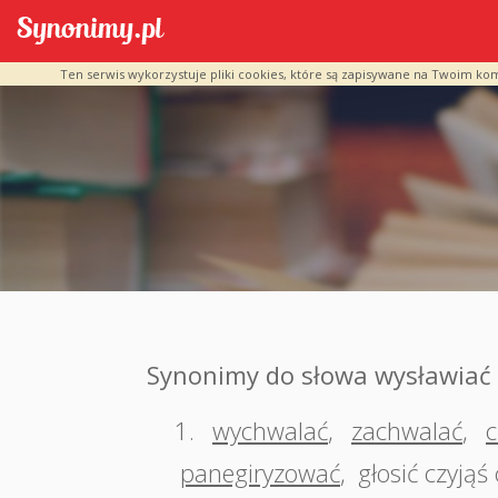
Ten serwis wykorzystuje pliki cookies, które są zapisywane na Twoim ko
Synonimy do słowa wysławiać
1.
wychwalać
,
zachwalać
,
c
panegiryzować
,
głosić czyją