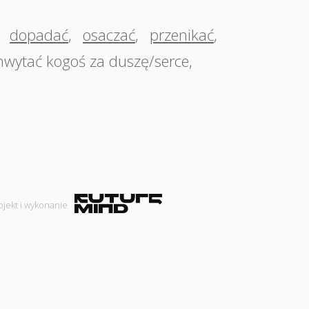
,
dopadać
,
osaczać
,
przenikać
,
hwytać kogoś za duszę/serce
,
ojekt i wykonanie