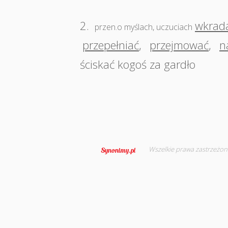
2.
wkrada
przen.o myślach, uczuciach
przepełniać
,
przejmować
,
n
ściskać kogoś za gardło
Wszelkie prawa zastrzeżon