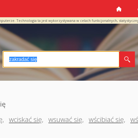
mputerze. Technologia ta jest wykorzystywana w celach funkcjonalnych, statystyczn
ię
ę
,
wciskać się
,
wsuwać się
,
wścibiać się
,
wś