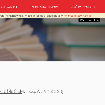
O SŁOWNIKU
SZUKAJ SYNONIMÓW
SKRÓTY I SYMBOLE
ych i reklamowych. Więcej informacji znajdziesz w
Polityce plików cookie.
Wiem, zamknij
ciubiać się
,
wtryniać się
,
posp.