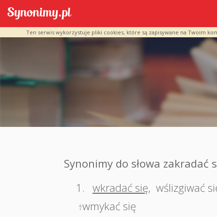
Ten serwis wykorzystuje pliki cookies, które są zapisywane na Twoim ko
Synonimy do słowa zakradać s
1.
wkradać się
,
wślizgiwać si
wmykać się
†