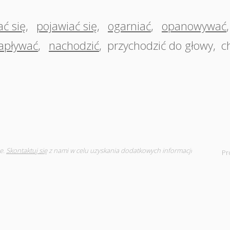
ć się
,
pojawiać się
,
ogarniać
,
opanowywać
apływać
,
nachodzić
,
przychodzić do głowy
,
c
e.
Skontaktuj się
z nami w celu uzyskania dodatkowych informacji
Pr