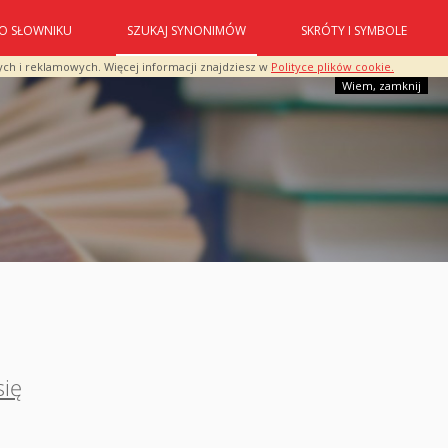
O SŁOWNIKU
SZUKAJ SYNONIMÓW
SKRÓTY I SYMBOLE
ych i reklamowych. Więcej informacji znajdziesz w
Polityce plików cookie.
Wiem, zamknij
się