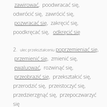
zawirować
,
poodwracać się
,
odwrócić się
,
zawrócić się
,
pozwracać się
,
zakręcić się
,
poodkręcać się
,
odkręcić się
2.
poprzemieniać się
,
ulec przekształceniu
przemienić się
,
zmienić się
,
ewaluować
,
rozwinąć się
,
przeobrazić się
,
przekształcić się
,
przerodzić się
,
przeistoczyć się
,
przedzierzgnąć się
,
przepoczwarzyć
się