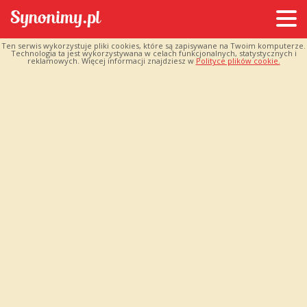
Ten serwis wykorzystuje pliki cookies, które są zapisywane na Twoim komputerze.
Technologia ta jest wykorzystywana w celach funkcjonalnych, statystycznych i
reklamowych. Więcej informacji znajdziesz w
Polityce plików cookie.