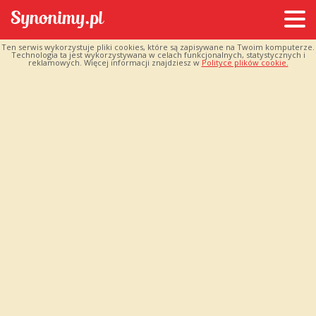
Ten serwis wykorzystuje pliki cookies, które są zapisywane na Twoim komputerze.
Technologia ta jest wykorzystywana w celach funkcjonalnych, statystycznych i
reklamowych. Więcej informacji znajdziesz w
Polityce plików cookie.