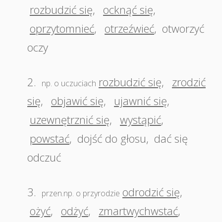
rozbudzić się
,
ocknąć się
,
oprzytomnieć
,
otrzeźwieć
,
otworzyć
oczy
2.
rozbudzić się
,
zrodzić
np. o uczuciach
się
,
objawić się
,
ujawnić się
,
uzewnętrznić się
,
wystąpić
,
powstać
,
dojść do głosu
,
dać się
odczuć
3.
odrodzić się
,
przen.np. o przyrodzie
ożyć
,
odżyć
,
zmartwychwstać
,