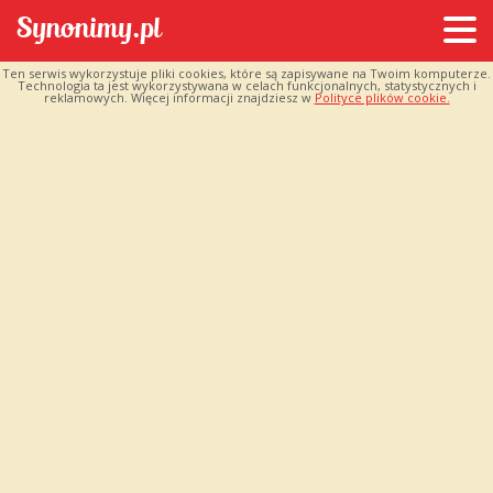
Ten serwis wykorzystuje pliki cookies, które są zapisywane na Twoim komputerze.
Technologia ta jest wykorzystywana w celach funkcjonalnych, statystycznych i
reklamowych. Więcej informacji znajdziesz w
Polityce plików cookie.