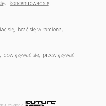
się
,
koncentrować się
,
iać się
,
brać się w ramiona
,
,
obwiązywać się
,
przewiązywać
ojekt i wykonanie