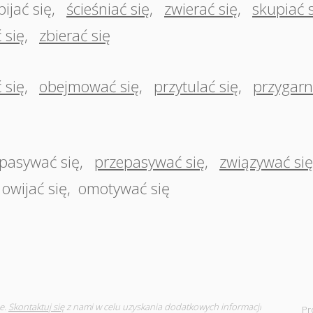
bijać się
,
ścieśniać się
,
zwierać się
,
skupiać 
 się
,
zbierać się
 się
,
obejmować się
,
przytulać się
,
przygarn
pasywać się
,
przepasywać się
,
związywać się
owijać się
,
omotywać się
e.
Skontaktuj się
z nami w celu uzyskania dodatkowych informacji
Pr