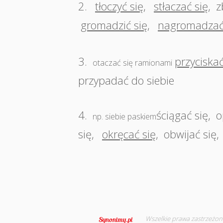
2.
tłoczyć się
,
stłaczać się
,
z
gromadzić się
,
nagromadzać
3.
przyciskać
otaczać się ramionami
przypadać do siebie
4.
ściągać się
,
o
np. siebie paskiem
się
,
okręcać się
,
obwijać się
,
Wszelkie prawa zastrzeżon