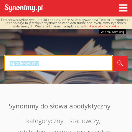
Ten serwis wykorzystuje pliki cookies, które są zapisywane na Twoim komputerze.
Technologia ta jest wykorzystywana w celach funkcjonalnych, statystycznych i
reklamowych. Więcej informacji znajdziesz w
Polityce plików cookie.
Wiem, zamknij
Synonimy do słowa apodyktyczny
1.
kategoryczny
,
stanowczy
,
arbitralny
,
twardy
,
nieustępliwy
,