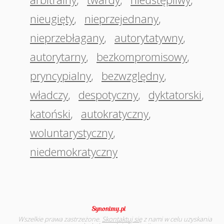
nieugięty
,
nieprzejednany
,
nieprzebłagany
,
autorytatywny
,
autorytarny
,
bezkompromisowy
,
pryncypialny
,
bezwzględny
,
władczy
,
despotyczny
,
dyktatorski
,
katoński
,
autokratyczny
,
woluntarystyczny
,
niedemokratyczny
Wszelkie prawa zastrzeżone.
Skontaktuj się
z nami w celu uzyskania