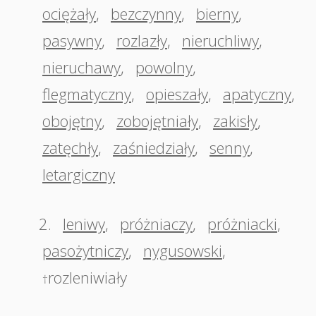
ociężały
,
bezczynny
,
bierny
,
pasywny
,
rozlazły
,
nieruchliwy
,
nieruchawy
,
powolny
,
flegmatyczny
,
opieszały
,
apatyczny
,
obojętny
,
zobojętniały
,
zakisły
,
zatęchły
,
zaśniedziały
,
senny
,
letargiczny
2.
leniwy
,
próżniaczy
,
próżniacki
,
pasożytniczy
,
nygusowski
,
rozleniwiały
†