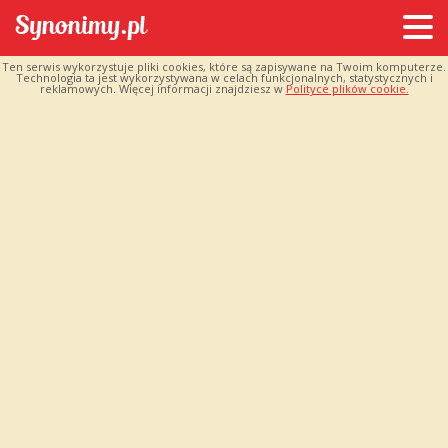
Ten serwis wykorzystuje pliki cookies, które są zapisywane na Twoim komputerze.
Technologia ta jest wykorzystywana w celach funkcjonalnych, statystycznych i
reklamowych. Więcej informacji znajdziesz w
Polityce plików cookie.