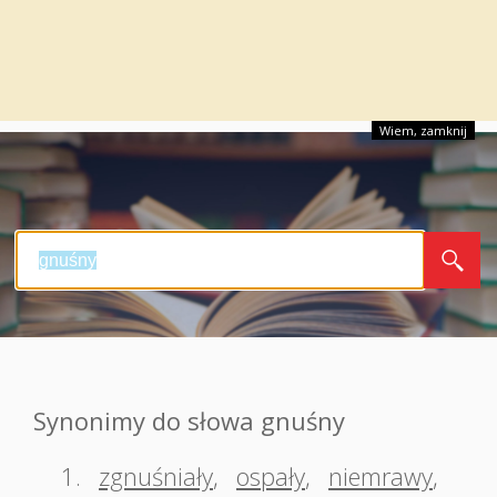
Wiem, zamknij
Synonimy do słowa gnuśny
1.
zgnuśniały
,
ospały
,
niemrawy
,