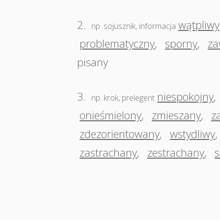
2.
wątpliwy
np. sojusznik, informacja
problematyczny
,
sporny
,
za
pisany
3.
niespokojny
,
np. krok, prelegent
onieśmielony
,
zmieszany
,
z
zdezorientowany
,
wstydliwy
zastrachany
,
zestrachany
,
s