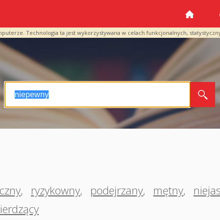
mputerze. Technologia ta jest wykorzystywana w celach funkcjonalnych, statystyczn
eczny
,
ryzykowny
,
podejrzany
,
mętny
,
nieja
ierdzący