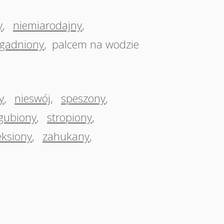
y
,
niemiarodajny
,
gadniony
,
palcem na wodzie
y
,
nieswój
,
speszony
,
gubiony
,
stropiony
,
ksiony
,
zahukany
,