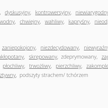
,
dyskusyjny
,
kontrowersyjny
,
niewiarygodn
wodny
,
chwiejny
,
wahliwy
,
kapryśny
,
nieod
zaniepokojony
,
niezdecydowany
,
niewyraźn
akłopotany
,
skrępowany
,
zdeprymowany
,
za
,
płochliwy
,
trwożliwy
,
pierzchliwy
,
zakomple
ztywny
,
podszyty strachem/ tchórzem