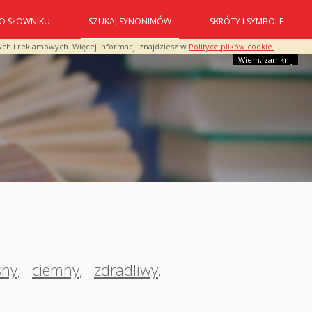
O SŁOWNIKU
SZUKAJ SYNONIMÓW
SKRÓTY I SYMBOLE
ych i reklamowych. Więcej informacji znajdziesz w
Polityce plików cookie.
Wiem, zamknij
sny
,
ciemny
,
zdradliwy
,