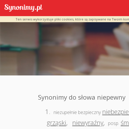
Ten serwis wykorzystuje pliki cookies, które są zapisywane na Twoim ko
Synonimy do słowa niepewny
1.
niebezpi
niezupełnie bezpieczny
grząski
,
niewyraźny
,
śm
posp.