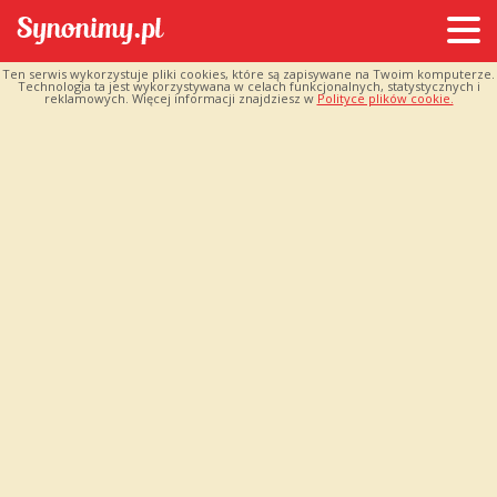
Ten serwis wykorzystuje pliki cookies, które są zapisywane na Twoim komputerze.
Technologia ta jest wykorzystywana w celach funkcjonalnych, statystycznych i
reklamowych. Więcej informacji znajdziesz w
Polityce plików cookie.