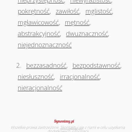
pokrętność
,
zawiłość
,
mglistość
,
mgławicowość
,
mętność
,
abstrakcyjność
,
dwuznaczność
,
niejednoznaczność
2.
bezzasadność
,
bezpodstawność
,
niesłuszność
,
irracjonalność
,
nieracjonalność
Wszelkie prawa zastrzeżone.
Skontaktuj się
z nami w celu uzyskania
dodatkowych informacji