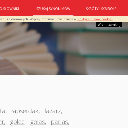
O SŁOWNIKU
SZUKAJ SYNONIMÓW
SKRÓTY I SYMBOLE
ych i reklamowych. Więcej informacji znajdziesz w
Polityce plików cookie.
Wiem, zamknij
ta
,
łapserdak
,
łazarz
,
er
,
golec
,
golas
,
parias
,