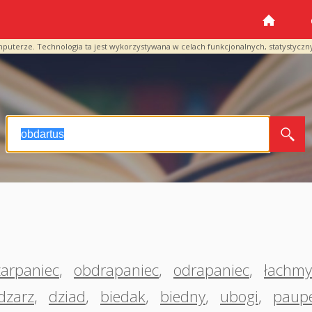
mputerze. Technologia ta jest wykorzystywana w celach funkcjonalnych, statystyczn
arpaniec
,
obdrapaniec
,
odrapaniec
,
łachmy
dzarz
,
dziad
,
biedak
,
biedny
,
ubogi
,
paup