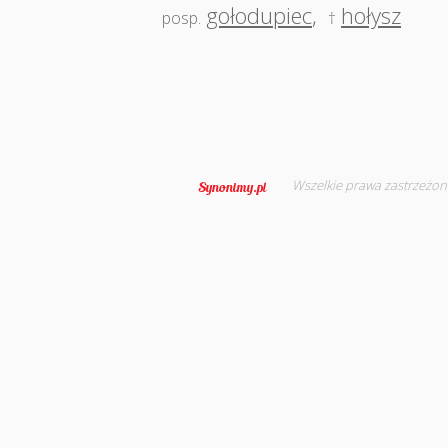
gołodupiec
,
hołysz
posp.
†
Wszelkie prawa zastrzeżon