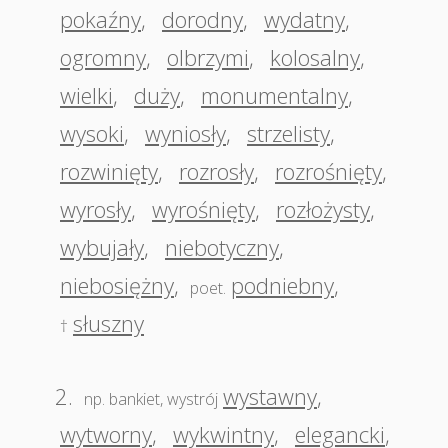
pokaźny
,
dorodny
,
wydatny
,
ogromny
,
olbrzymi
,
kolosalny
,
wielki
,
duży
,
monumentalny
,
wysoki
,
wyniosły
,
strzelisty
,
rozwinięty
,
rozrosły
,
rozrośnięty
,
wyrosły
,
wyrośnięty
,
rozłożysty
,
wybujały
,
niebotyczny
,
niebosiężny
,
podniebny
,
poet.
słuszny
†
2.
wystawny
,
np. bankiet, wystrój
wytworny
,
wykwintny
,
elegancki
,