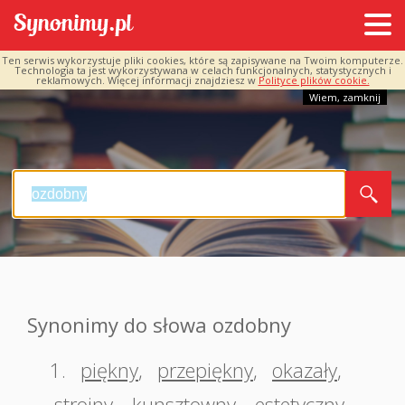
Ten serwis wykorzystuje pliki cookies, które są zapisywane na Twoim komputerze.
Technologia ta jest wykorzystywana w celach funkcjonalnych, statystycznych i
reklamowych. Więcej informacji znajdziesz w
Polityce plików cookie.
Wiem, zamknij
Synonimy do słowa ozdobny
1.
piękny
,
przepiękny
,
okazały
,
strojny
,
kunsztowny
,
estetyczny
,