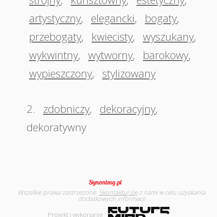
artystyczny
,
elegancki
,
bogaty
,
przebogaty
,
kwiecisty
,
wyszukany
,
wykwintny
,
wytworny
,
barokowy
,
wypieszczony
,
stylizowany
2.
zdobniczy
,
dekoracyjny
,
dekoratywny
Wszelkie prawa zastrzeżone.
Skontaktuj się
z nami w celu uzyskania
dodatkowych informacji
Projekt i wykonanie