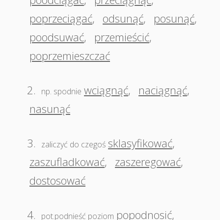
poprzeciągać
,
odsunąć
,
posunąć
,
poodsuwać
,
przemieścić
,
poprzemieszczać
2.
wciągnąć
,
naciągnąć
,
np. spodnie
nasunąć
3.
sklasyfikować
,
zaliczyć do czegoś
zaszufladkować
,
zaszeregować
,
dostosować
4.
popodnosić
,
pot.podnieść poziom