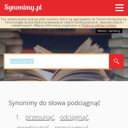
Ten serwis wykorzystuje pliki cookies, które są zapisywane na Twoim komputerze.
Technologia ta jest wykorzystywana w celach funkcjonalnych, statystycznych i
reklamowych. Więcej informacji znajdziesz w
Polityce plików cookie.
Wiem, zamknij
Synonimy do słowa podciągnąć
1.
przesunąć
,
odciągnąć
,
poodciągać
,
przeciągnąć
,