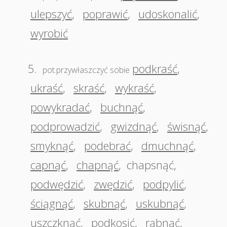
ulepszyć
,
poprawić
,
udoskonalić
,
wyrobić
5.
podkraść
,
pot.przywłaszczyć sobie
ukraść
,
skraść
,
wykraść
,
powykradać
,
buchnąć
,
podprowadzić
,
gwizdnąć
,
świsnąć
,
smyknąć
,
podebrać
,
dmuchnąć
,
capnąć
,
chapnąć
,
chapsnąć
,
podwędzić
,
zwędzić
,
podpylić
,
ściągnąć
,
skubnąć
,
uskubnąć
,
uszczknąć
,
podkosić
,
rąbnąć
,