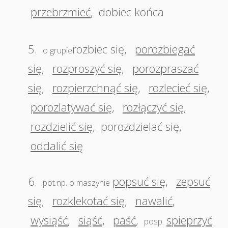
przebrzmieć
,
dobiec końca
5.
rozbiec się
,
porozbiegać
o grupie
się
,
rozproszyć się
,
porozpraszać
się
,
rozpierzchnąć się
,
rozlecieć się
,
porozlatywać się
,
rozłączyć się
,
rozdzielić się
,
porozdzielać się
,
oddalić się
6.
popsuć się
,
zepsuć
pot.np. o maszynie
się
,
rozklekotać się
,
nawalić
,
wysiąść
,
siąść
,
paść
,
spieprzyć
posp.