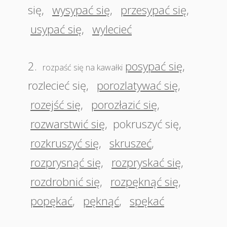
się
,
wysypać się
,
przesypać się
,
usypać się
,
wylecieć
2.
posypać się
,
rozpaść się na kawałki
rozlecieć się
,
porozlatywać się
,
rozejść się
,
porozłazić się
,
rozwarstwić się
,
pokruszyć się
,
rozkruszyć się
,
skruszeć
,
rozprysnąć się
,
rozpryskać się
,
rozdrobnić się
,
rozpęknąć się
,
popękać
,
pęknąć
,
spękać