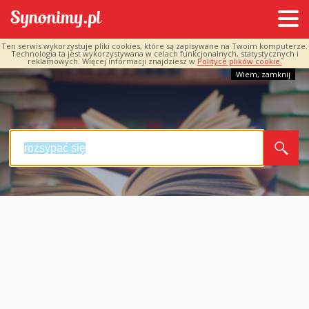
Ten serwis wykorzystuje pliki cookies, które są zapisywane na Twoim komputerze.
Technologia ta jest wykorzystywana w celach funkcjonalnych, statystycznych i
reklamowych. Więcej informacji znajdziesz w
Polityce plików cookie.
Wiem, zamknij