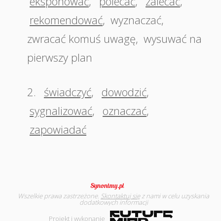
eksponować
,
polecać
,
zalecać
,
rekomendować
,
wyznaczać
,
zwracać komuś uwagę
,
wysuwać na
pierwszy plan
2.
świadczyć
,
dowodzić
,
sygnalizować
,
oznaczać
,
zapowiadać
Wszelkie prawa zastrzeżone.
Skontaktuj się
z nami w celu uzyskania
dodatkowych informacji
Projekt i wykonanie