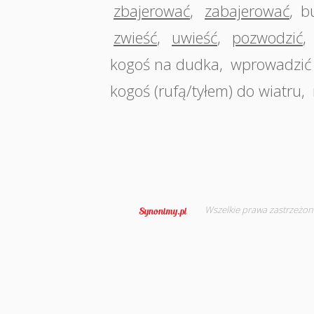
zbajerować
,
zabajerować
,
b
zwieść
,
uwieść
,
pozwodzić
,
kogoś na dudka
,
wprowadzić
kogoś (rufą/tyłem) do wiatru
,
Wszelkie prawa zastrzeżon