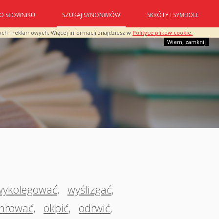
O SŁOWNIKU
SZUKAJ SYNONIMÓW
SKRÓTY I SYMBOLE
ych i reklamowych. Więcej informacji znajdziesz w
Polityce plików cookie.
Wiem, zamknij
wykolegować
,
wyślizgać
,
chrować
,
okpić
,
odrwić
,