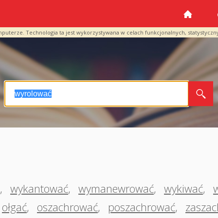
mputerze. Technologia ta jest wykorzystywana w celach funkcjonalnych, statystyczn
,
wykantować
,
wymanewrować
,
wykiwać
,
ołgać
,
oszachrować
,
poszachrować
,
zasza