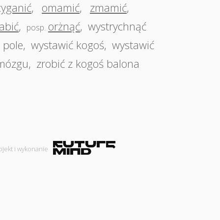
cyganić
,
omamić
,
zmamić
,
abić
,
orżnąć
,
wystrychnąć
posp.
 pole
,
wystawić kogoś
,
wystawić
 mózgu
,
zrobić z kogoś balona
ojekt i wykonanie