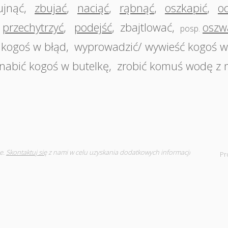
ujnąć
,
zbujać
,
naciąć
,
rąbnąć
,
oszkapić
,
o
przechytrzyć
,
podejść
,
zbajtlować
,
oszw
posp.
 kogoś w błąd
,
wyprowadzić/ wywieść kogoś w
nabić kogoś w butelkę
,
zrobić komuś wodę z
e.
Skontaktuj się
z nami w celu uzyskania dodatkowych informacji
Pr