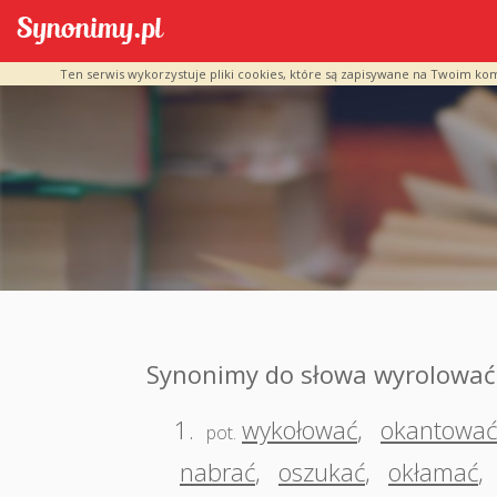
Ten serwis wykorzystuje pliki cookies, które są zapisywane na Twoim ko
Synonimy do słowa wyrolować
1.
wykołować
,
okantować
pot.
nabrać
,
oszukać
,
okłamać
,