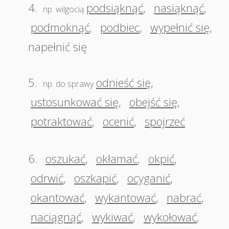
4.
podsiąknąć
,
nasiąknąć
,
np. wilgocią
podmoknąć
,
podbiec
,
wypełnić się
,
napełnić się
5.
odnieść się
,
np. do sprawy
ustosunkować się
,
obejść się
,
potraktować
,
ocenić
,
spojrzeć
6.
oszukać
,
okłamać
,
okpić
,
odrwić
,
oszkapić
,
ocyganić
,
okantować
,
wykantować
,
nabrać
,
naciągnąć
,
wykiwać
,
wykołować
,