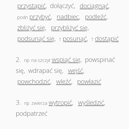
przystąpić
,
dołączyć
,
dociągnąć
,
przybyć
,
nadbiec
,
podleźć
,
podn
zbliżyć się
,
przybliżyć się
,
podsunąć się
,
posunąć
,
dostąpić
†
†
2.
wspiąć się
,
powspinać
np. na szczyt
się
,
wdrapać się
,
wejść
,
powchodzić
,
wleźć
,
powłazić
3.
wytropić
,
wyśledzić
,
np. zwierza
podpatrzeć