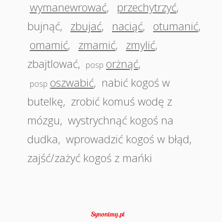
wymanewrować
,
przechytrzyć
,
bujnąć
,
zbujać
,
naciąć
,
otumanić
,
omamić
,
zmamić
,
zmylić
,
zbajtlować
,
orżnąć
,
posp
oszwabić
,
nabić kogoś w
posp
butelkę
,
zrobić komuś wodę z
mózgu
,
wystrychnąć kogoś na
dudka
,
wprowadzić kogoś w błąd
,
zajść/zażyć kogoś z mańki