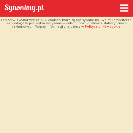
Ten serwis wykorzystuje pliki cookies, które są zapisywane na Twoim komputerze.
Technologia ta jest wykorzystywana w celach funkcjonalnych, statystycznych i
reklamowych. Więcej informacji znajdziesz w
Polityce plików cookie.