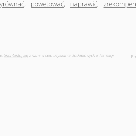
yrównać
,
powetować
,
naprawić
,
zrekompe
e.
Skontaktuj się
z nami w celu uzyskania dodatkowych informacji
Pr