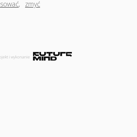
nsować
,
zmyć
ojekt i wykonanie