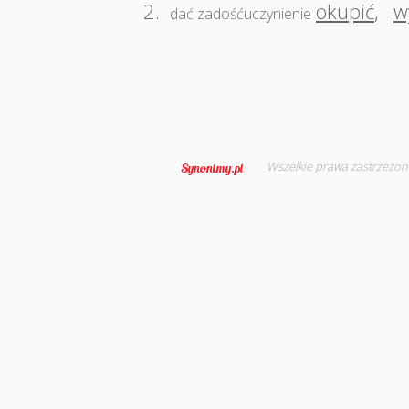
2.
okupić
,
w
dać zadośćuczynienie
Wszelkie prawa zastrzeżon