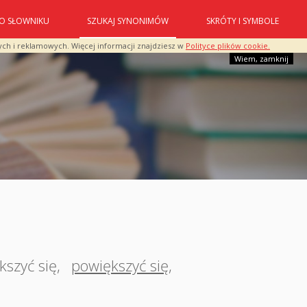
O SŁOWNIKU
SZUKAJ SYNONIMÓW
SKRÓTY I SYMBOLE
ych i reklamowych. Więcej informacji znajdziesz w
Polityce plików cookie.
Wiem, zamknij
kszyć się
,
powiększyć się
,