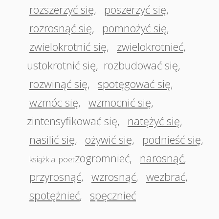
rozszerzyć się
,
poszerzyć się
,
rozrosnąć się
,
pomnożyć się
,
zwielokrotnić się
,
zwielokrotnieć
,
ustokrotnić się
,
rozbudować się
,
rozwinąć się
,
spotęgować się
,
wzmóc się
,
wzmocnić się
,
zintensyfikować się
,
natężyć się
,
nasilić się
,
ożywić się
,
podnieść się
,
zogromnieć
,
narosnąć
,
książk a. poet
przyrosnąć
,
wzrosnąć
,
wezbrać
,
spotężnieć
,
spęcznieć