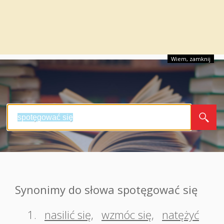
Wiem, zamknij
Synonimy do słowa spotęgować się
1.
nasilić się
,
wzmóc się
,
natężyć