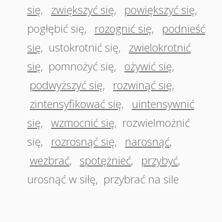
się
,
zwiększyć się
,
powiększyć się
,
pogłębić się
,
rozognić się
,
podnieść
się
,
ustokrotnić się
,
zwielokrotnić
się
,
pomnożyć się
,
ożywić się
,
podwyższyć się
,
rozwinąć się
,
zintensyfikować się
,
uintensywnić
się
,
wzmocnić się
,
rozwielmożnić
się
,
rozrosnąć się
,
narosnąć
,
wezbrać
,
spotężnieć
,
przybyć
,
urosnąć w siłę
,
przybrać na sile