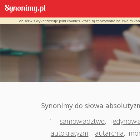
Ten serwis wykorzystuje pliki cookies, które są zapisywane na Twoim ko
Synonimy do słowa absolutyz
1.
samowładztwo
,
jedynowł
autokratyzm
,
autarchia
,
mo