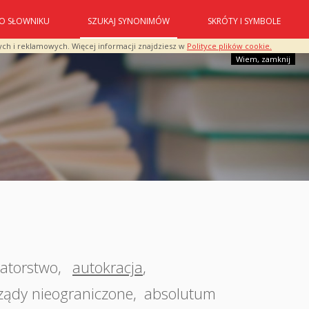
O SŁOWNIKU
SZUKAJ SYNONIMÓW
SKRÓTY I SYMBOLE
ych i reklamowych. Więcej informacji znajdziesz w
Polityce plików cookie.
Wiem, zamknij
tatorstwo
,
autokracja
,
ządy nieograniczone
,
absolutum