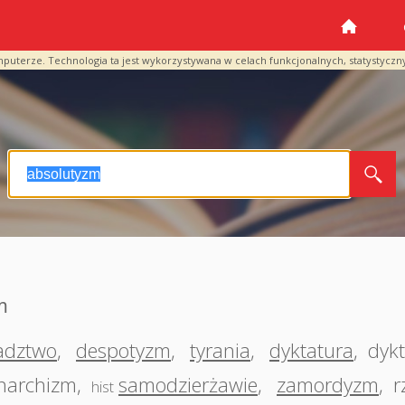
mputerze. Technologia ta jest wykorzystywana w celach funkcjonalnych, statystyczn
m
adztwo
,
despotyzm
,
tyrania
,
dyktatura
,
dyk
narchizm
,
samodzierżawie
,
zamordyzm
,
r
hist