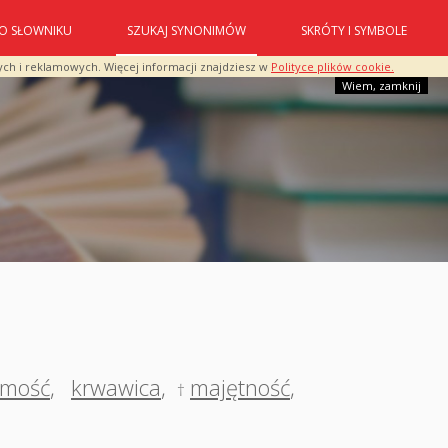
O SŁOWNIKU
SZUKAJ SYNONIMÓW
SKRÓTY I SYMBOLE
ych i reklamowych. Więcej informacji znajdziesz w
Polityce plików cookie.
Wiem, zamknij
omość
,
krwawica
,
majętność
,
†