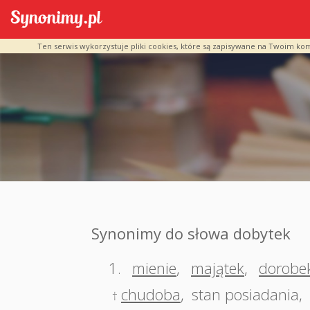
Ten serwis wykorzystuje pliki cookies, które są zapisywane na Twoim ko
Synonimy do słowa dobytek
1.
mienie
,
majątek
,
dorobe
chudoba
,
stan posiadania
,
†