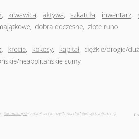
k
,
krwawica
,
aktywa
,
szkatuła
,
inwentarz
,
 majątkowe
,
dobra doczesne
,
złote runo
b
,
krocie
,
kokosy
,
kapitał
,
ciężkie/drogie/du
ońskie/neapolitańskie sumy
e.
Skontaktuj się
z nami w celu uzyskania dodatkowych informacji
Pr