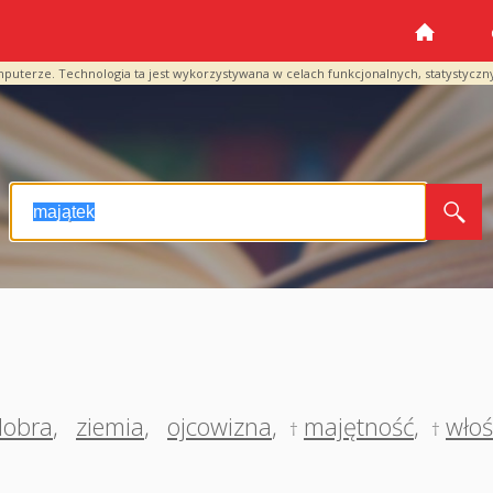
mputerze. Technologia ta jest wykorzystywana w celach funkcjonalnych, statystyczn
dobra
,
ziemia
,
ojcowizna
,
majętność
,
włoś
†
†