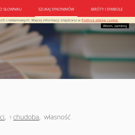
O SŁOWNIKU
SZUKAJ SYNONIMÓW
SKRÓTY I SYMBOLE
ych i reklamowych. Więcej informacji znajdziesz w
Polityce plików cookie.
Wiem, zamknij
ci
,
chudoba
,
własność
†