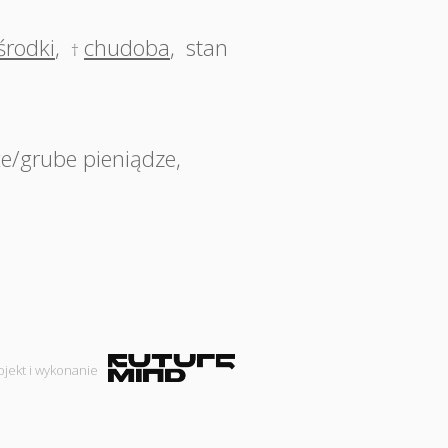
środki
,
chudoba
,
stan
†
że/grube pieniądze
,
ojekt i wykonanie