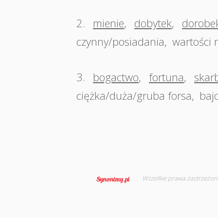
2.
mienie
,
dobytek
,
dorobe
czynny/posiadania
,
wartości
3.
bogactwo
,
fortuna
,
skar
ciężka/duża/gruba forsa
,
baj
Wszelkie prawa zastrzeżon