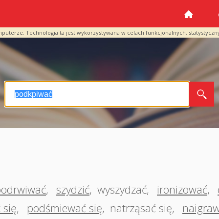
mputerze. Technologia ta jest wykorzystywana w celach funkcjonalnych, statystyczn
podrwiwać
,
szydzić
,
wyszydzać
,
ironizować
,
 się
,
podśmiewać się
,
natrząsać się
,
naigraw